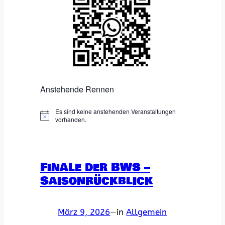
Anstehende Rennen
Es sind keine anstehenden Veranstaltungen
H
vorhanden.
i
n
w
e
i
Finale der BWS –
s
Saisonrückblick
März 9, 2026
—
in
Allgemein